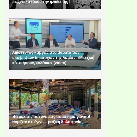
δείχνει καθόλου την ηλικία της
Απίστευτος καβγάς στο debate των
υποψηφίων δημάρχων της Λαμίας: «Μια ζωή
κότα ήσουν, φιλάκια» (video)
«Ντου» της αστυνομίας σε μάθημα γιόγκα!
Νόμιζαν ότι έγινε… μαζική δολοφονία