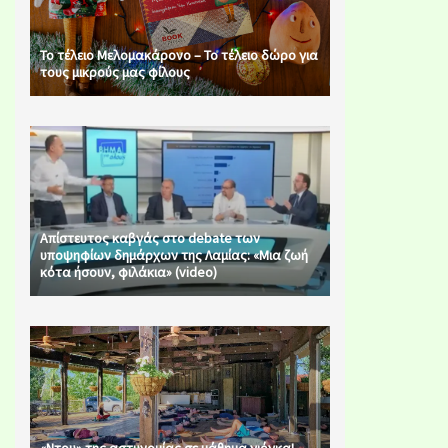
Το τέλειο Μελομακάρονο – Το τέλειο δώρο για
τους μικρούς μας φίλους
Απίστευτος καβγάς στο debate των
υποψηφίων δημάρχων της Λαμίας: «Μια ζωή
κότα ήσουν, φιλάκια» (video)