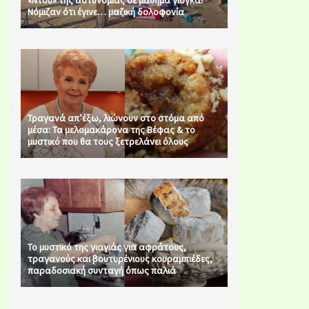
«Ντου» της αστυνομίας σε μάθημα γιόγκα!
Νόμιζαν ότι έγινε… μαζική δολοφονία
Τραγανά απ’έξω, λιώνουν στο στόμα από
μέσα: Τα μελομακάρονα της Βέφας & το
μυστικό που θα τους ξετρελάνει όλους
Το μυστικό της γιαγιάς για αφράτους,
τραγανούς και βουτυρένιους κουραμπιέδες,
παραδοσιακή συνταγή όπως παλιά