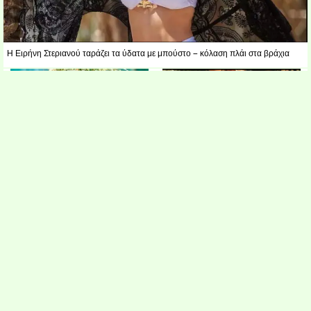
Η Ειρήνη Στεριανού ταράζει τα ύδατα με μπούστο – κόλαση πλάι στα βράχια
Βγήκε από τη φυλακή και…
τρελαίνει το νησί Ελληνίδα
Θα σε κάνει να παραμιλάς: Η
παίκτρια ριάλιτι
Παναγιώταρου μόνο με το
μπουρνούζι και τα… τεράστια
προσόντα...
Νικόλ Σέρζινγκερ: Στο καταχείμωνο
με λευκό μπικίνι μας αναστάτωσε
(φωτο)