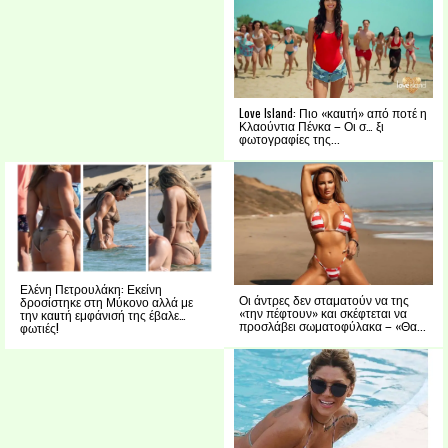
Love Island: Πιο «καuτή» από ποτέ η
Κλαούντια Πένκα – Οι σ… ξι
φωτογραφίες της...
Ελένη Πετρουλάκη: Εκείνη
Οι άντρες δεν σταματούν να της
δροσίστηκε στη Μύκονο αλλά με
«την πέφτουν» και σκέφτεται να
την καuτή εμφάνισή της έβαλε…
προσλάβει σωματοφύλακα – «Θα...
φωτιές!