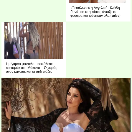
«Ξεσάλωσε» η Αγγελική Ηλιάδη –
Γονάτισε στη πίστα, άνοιξε το
φόρεμα και φάνηκαν όλα (video)
Ημίγuμνο μοντέλο προκάλεσε
«σεισμό» στη Μύκονο – Ο χορός
στον καναπέ και οι σeξι πόζες