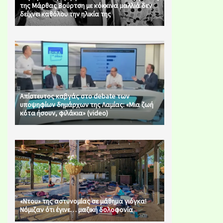
της Μάρθας Βούρτση με κόκκινα μαλλιά δεν
δείχνει καθόλου την ηλικία της
Απίστευτος καβγάς στο debate των
υποψηφίων δημάρχων της Λαμίας: «Μια ζωή
κότα ήσουν, φιλάκια» (video)
«Ντου» της αστυνομίας σε μάθημα γιόγκα!
Νόμιζαν ότι έγινε… μαζική δολοφονία