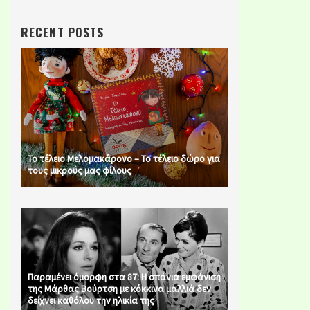
RECENT POSTS
Το τέλειο Μελομακάρονο – Το τέλειο δώρο για
τους μικρούς μας φίλους
Παραμένει όμορφη στα 87: Η σπάνια εμφάνιση
της Μάρθας Βούρτση με κόκκινα μαλλιά δεν
δείχνει καθόλου την ηλικία της