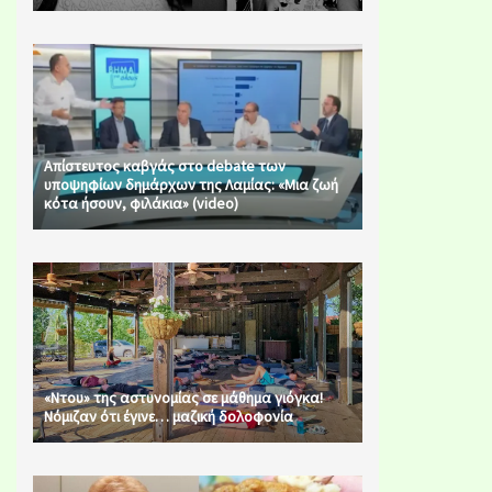
Απίστευτος καβγάς στο debate των
υποψηφίων δημάρχων της Λαμίας: «Μια ζωή
κότα ήσουν, φιλάκια» (video)
«Ντου» της αστυνομίας σε μάθημα γιόγκα!
Νόμιζαν ότι έγινε… μαζική δολοφονία