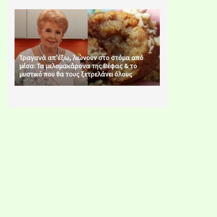
Τραγανά απ’έξω, λιώνουν στο στόμα από
μέσα: Τα μελομακάρονα της Βέφας & το
μυστικό που θα τους ξετρελάνει όλους