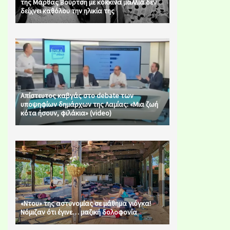
της Μάρθας Βούρτση με κόκκινα μαλλιά δεν
δείχνει καθόλου την ηλικία της
Απίστευτος καβγάς στο debate των
υποψηφίων δημάρχων της Λαμίας: «Μια ζωή
κότα ήσουν, φιλάκια» (video)
«Ντου» της αστυνομίας σε μάθημα γιόγκα!
Νόμιζαν ότι έγινε… μαζική δολοφονία