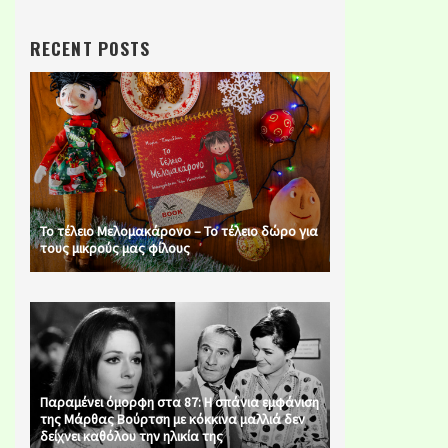
RECENT POSTS
Το τέλειο Μελομακάρονο – Το τέλειο δώρο για
τους μικρούς μας φίλους
Παραμένει όμορφη στα 87: Η σπάνια εμφάνιση
της Μάρθας Βούρτση με κόκκινα μαλλιά δεν
δείχνει καθόλου την ηλικία της