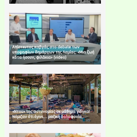
Απίστευτος καβγάς στο debate των
υποψηφίων δημάρχων της Λαμίας: «Μια ζωή
κότα ήσουν, φιλάκια» (video)
«Ντου» της αστυνομίας σε μάθημα γιόγκα!
Νόμιζαν ότι έγινε… μαζική δολοφονία