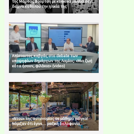
της Μάρθας Βούρτση με κόκκινα μαλλιά δεν
δείχνει καθόλου την ηλικία της
Απίστευτος καβγάς στο debate των
υποψηφίων δημάρχων της Λαμίας: «Μια ζωή
κότα ήσουν, φιλάκια» (video)
«Ντου» της αστυνομίας σε μάθημα γιόγκα!
Νόμιζαν ότι έγινε… μαζική δολοφονία