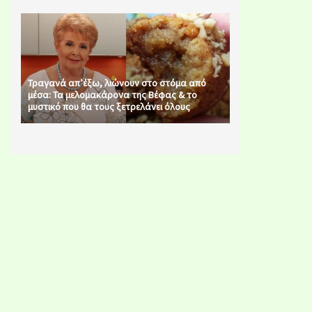
Τραγανά απ’έξω, λιώνουν στο στόμα από
μέσα: Τα μελομακάρονα της Βέφας & το
μυστικό που θα τους ξετρελάνει όλους