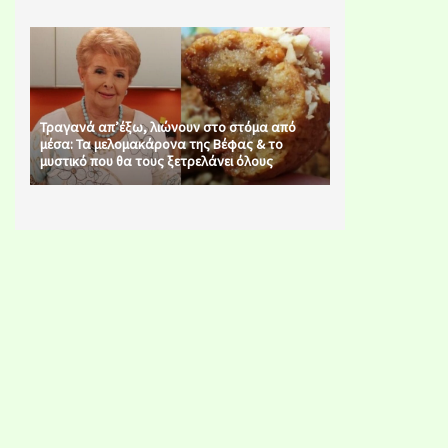
Τραγανά απ’έξω, λιώνουν στο στόμα από
μέσα: Τα μελομακάρονα της Βέφας & το
μυστικό που θα τους ξετρελάνει όλους