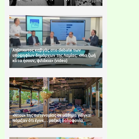
Απίστευτος καβγάς στο debate των
υποψηφίων δημάρχων της Λαμίας: «Μια ζωή
κότα ήσουν, φιλάκια» (video)
«Ντου» της αστυνομίας σε μάθημα γιόγκα!
Νόμιζαν ότι έγινε… μαζική δολοφονία