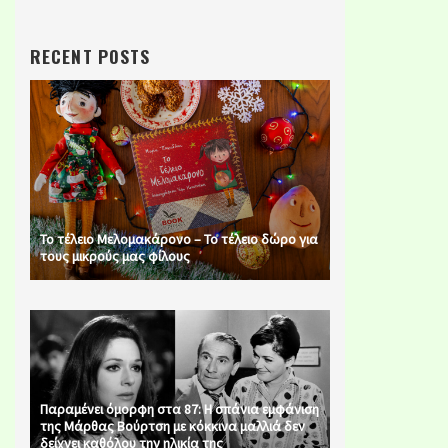
RECENT POSTS
Το τέλειο Μελομακάρονο – Το τέλειο δώρο για
τους μικρούς μας φίλους
Παραμένει όμορφη στα 87: Η σπάνια εμφάνιση
της Μάρθας Βούρτση με κόκκινα μαλλιά δεν
δείχνει καθόλου την ηλικία της