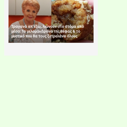
Τραγανά απ’έξω, λιώνουν στο στόμα από
μέσα: Τα μελομακάρονα της Βέφας & το
μυστικό που θα τους ξετρελάνει όλους