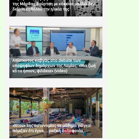
της Μάρθας Βούρτση με κόκκινα μαλλιά δεν
δείχνει καθόλου την ηλικία της
Απίστευτος καβγάς στο debate των
υποψηφίων δημάρχων της Λαμίας: «Μια ζωή
κότα ήσουν, φιλάκια» (video)
«Ντου» της αστυνομίας σε μάθημα γιόγκα!
Νόμιζαν ότι έγινε… μαζική δολοφονία