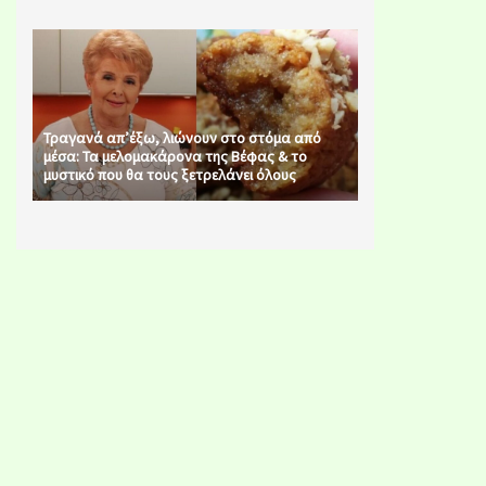
Τραγανά απ’έξω, λιώνουν στο στόμα από
μέσα: Τα μελομακάρονα της Βέφας & το
μυστικό που θα τους ξετρελάνει όλους