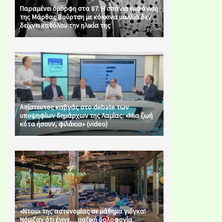
Παραμένει όμορφη στα 87: Η σπάνια εμφάνιση
της Μάρθας Βούρτση με κόκκινα μαλλιά δεν
δείχνει καθόλου την ηλικία της
Απίστευτος καβγάς στο debate των
υποψηφίων δημάρχων της Λαμίας: «Μια ζωή
κότα ήσουν, φιλάκια» (video)
«Ντου» της αστυνομίας σε μάθημα γιόγκα!
Νόμιζαν ότι έγινε… μαζική δολοφονία