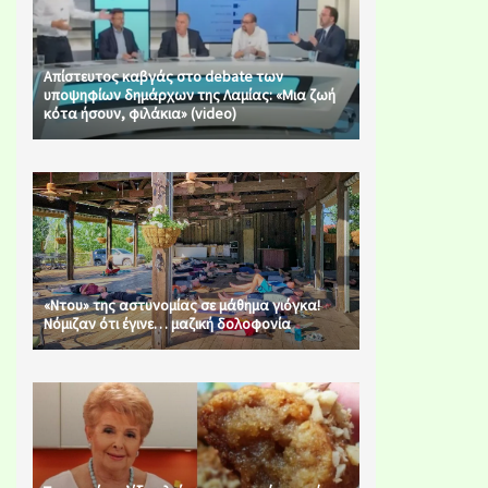
Απίστευτος καβγάς στο debate των
υποψηφίων δημάρχων της Λαμίας: «Μια ζωή
κότα ήσουν, φιλάκια» (video)
«Ντου» της αστυνομίας σε μάθημα γιόγκα!
Νόμιζαν ότι έγινε… μαζική δολοφονία