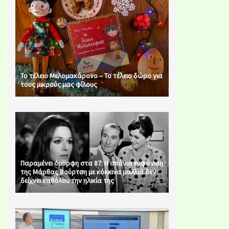
Το τέλειο Μελομακάρονο – Το τέλειο δώρο για
τους μικρούς μας φίλους
Παραμένει όμορφη στα 87: Η σπάνια εμφάνιση
της Μάρθας Βούρτση με κόκκινα μαλλιά δεν
δείχνει καθόλου την ηλικία της