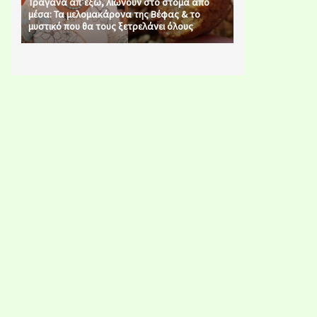
Τραγανά απ’έξω, λιώνουν στο στόμα από
μέσα: Τα μελομακάρονα της Βέφας & το
μυστικό που θα τους ξετρελάνει όλους