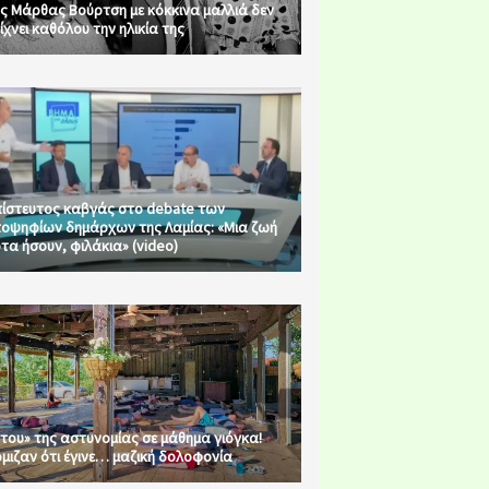
ς Μάρθας Βούρτση με κόκκινα μαλλιά δεν
ίχνει καθόλου την ηλικία της
ίστευτος καβγάς στο debate των
οψηφίων δημάρχων της Λαμίας: «Μια ζωή
τα ήσουν, φιλάκια» (video)
του» της αστυνομίας σε μάθημα γιόγκα!
μιζαν ότι έγινε… μαζική δολοφονία