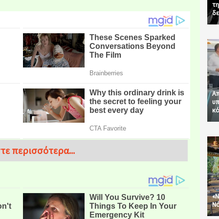
τη
δε
Απ
υπ
κό
τε περισσότερα...
«Ν
Νό