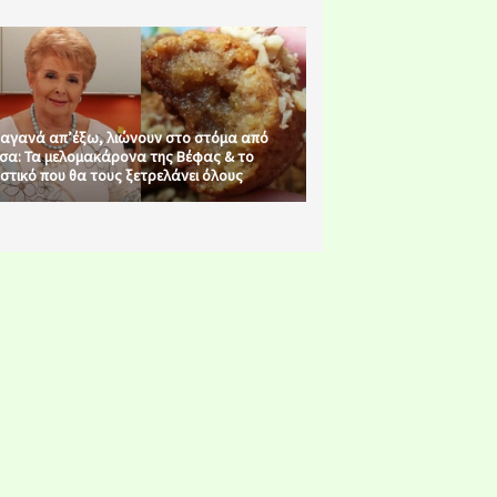
αγανά απ’έξω, λιώνουν στο στόμα από
σα: Τα μελομακάρονα της Βέφας & το
στικό που θα τους ξετρελάνει όλους