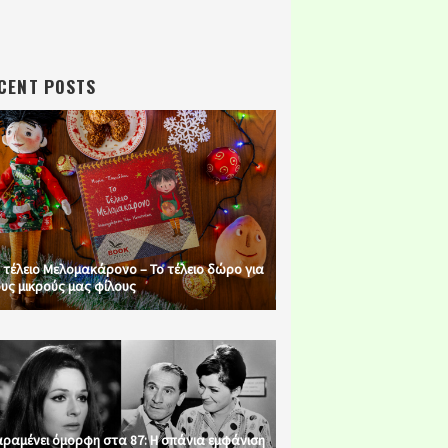
CENT POSTS
 τέλειο Μελομακάρονο – Το τέλειο δώρο για
υς μικρούς μας φίλους
ραμένει όμορφη στα 87: Η σπάνια εμφάνιση