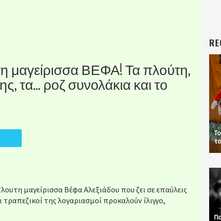
RE
τη μαγείρισσα ΒΕΦΑ! Τα πλούτη,
ης, τα… ροζ συνολάκια και το
Το
το
πλουτη μαγείρισσα Βέφα Αλεξιάδου που ζει σε επαύλεις
ι τραπεζικοί της λογαριασμοί προκαλούν ίλιγγο,
Πα