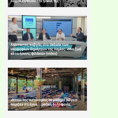
δείχνει καθόλου την ηλικία της
Απίστευτος καβγάς στο debate των
υποψηφίων δημάρχων της Λαμίας: «Μια ζωή
κότα ήσουν, φιλάκια» (video)
«Ντου» της αστυνομίας σε μάθημα γιόγκα!
Νόμιζαν ότι έγινε… μαζική δολοφονία