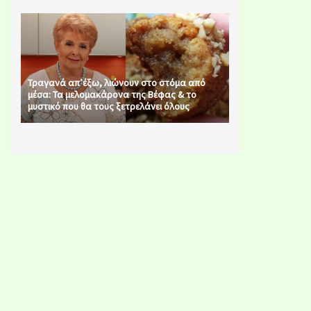
Τραγανά απ’έξω, λιώνουν στο στόμα από
μέσα: Τα μελομακάρονα της Βέφας & το
μυστικό που θα τους ξετρελάνει όλους