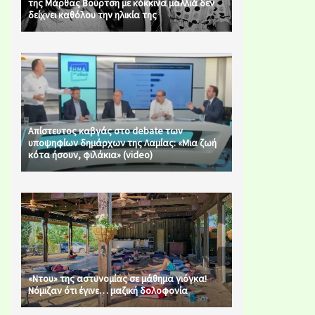
της Μάρθας Βούρτση με κόκκινα μαλλιά δεν
δείχνει καθόλου την ηλικία της
Απίστευτος καβγάς στο debate των
υποψηφίων δημάρχων της Λαμίας: «Μια ζωή
κότα ήσουν, φιλάκια» (video)
«Ντου» της αστυνομίας σε μάθημα γιόγκα!
Νόμιζαν ότι έγινε… μαζική δολοφονία