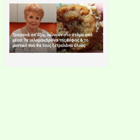
Τραγανά απ’έξω, λιώνουν στο στόμα από
μέσα: Τα μελομακάρονα της Βέφας & το
μυστικό που θα τους ξετρελάνει όλους