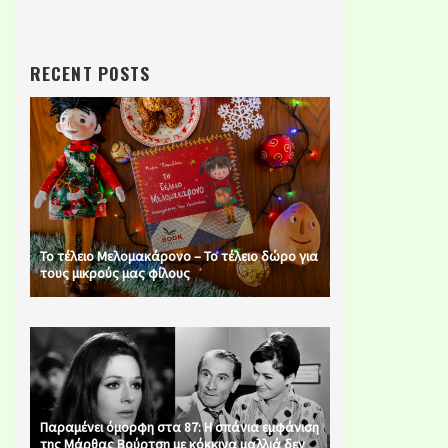
RECENT POSTS
Το τέλειο Μελομακάρονο – Το τέλειο δώρο για
τους μικρούς μας φίλους
Παραμένει όμορφη στα 87: Η σπάνια εμφάνιση
της Μάρθας Βούρτση με κόκκινα μαλλιά δεν