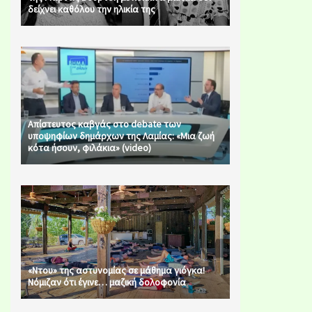
δείχνει καθόλου την ηλικία της
Απίστευτος καβγάς στο debate των
υποψηφίων δημάρχων της Λαμίας: «Μια ζωή
κότα ήσουν, φιλάκια» (video)
«Ντου» της αστυνομίας σε μάθημα γιόγκα!
Νόμιζαν ότι έγινε… μαζική δολοφονία