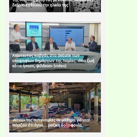
δείχνει καθόλου την ηλικία της
Απίστευτος καβγάς στο debate των
υποψηφίων δημάρχων της Λαμίας: «Μια ζωή
κότα ήσουν, φιλάκια» (video)
«Ντου» της αστυνομίας σε μάθημα γιόγκα!
Νόμιζαν ότι έγινε… μαζική δολοφονία