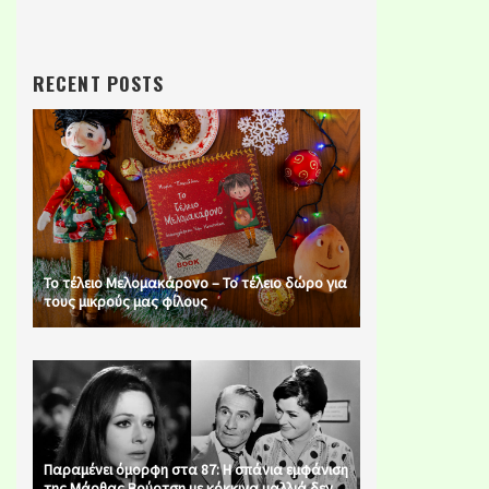
RECENT POSTS
Το τέλειο Μελομακάρονο – Το τέλειο δώρο για
τους μικρούς μας φίλους
Παραμένει όμορφη στα 87: Η σπάνια εμφάνιση
της Μάρθας Βούρτση με κόκκινα μαλλιά δεν