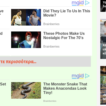
τη
δε
Απ
υπ
κό
τε περισσότερα...
«Ν
Νό