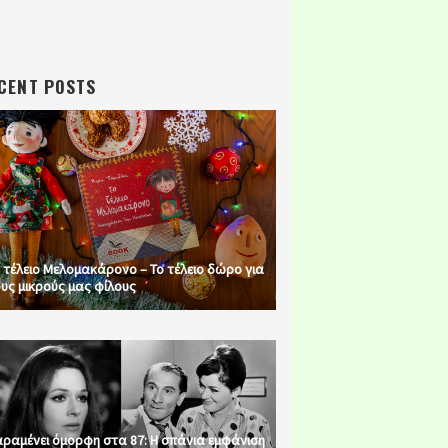
CENT POSTS
 τέλειο Μελομακάρονο – Το τέλειο δώρο για
υς μικρούς μας φίλους
ραμένει όμορφη στα 87: Η σπάνια εμφάνιση