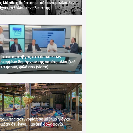
ς Μάρθας Βούρτση με κόκκινα μαλλιά δεν
ίχνει καθόλου την ηλικία της
ίστευτος καβγάς στο debate των
οψηφίων δημάρχων της Λαμίας: «Μια ζωή
τα ήσουν, φιλάκια» (video)
του» της αστυνομίας σε μάθημα γιόγκα!
μιζαν ότι έγινε… μαζική δολοφονία