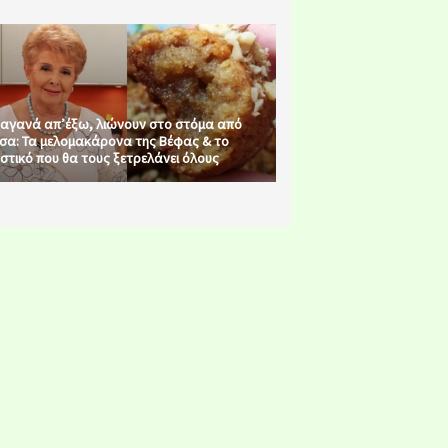
αγανά απ’έξω, λιώνουν στο στόμα από
σα: Τα μελομακάρονα της Βέφας & το
στικό που θα τους ξετρελάνει όλους