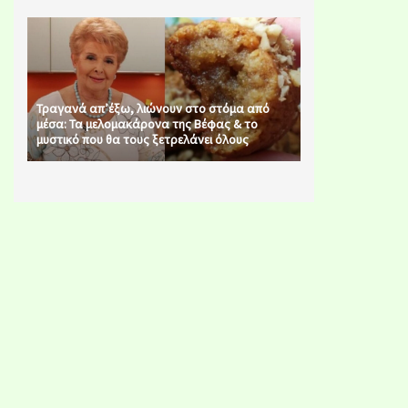
Τραγανά απ’έξω, λιώνουν στο στόμα από
μέσα: Τα μελομακάρονα της Βέφας & το
μυστικό που θα τους ξετρελάνει όλους