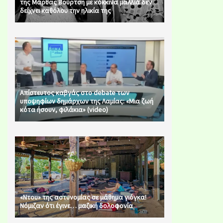
της Μάρθας Βούρτση με κόκκινα μαλλιά δεν
δείχνει καθόλου την ηλικία της
Απίστευτος καβγάς στο debate των
υποψηφίων δημάρχων της Λαμίας: «Μια ζωή
κότα ήσουν, φιλάκια» (video)
«Ντου» της αστυνομίας σε μάθημα γιόγκα!
Νόμιζαν ότι έγινε… μαζική δολοφονία