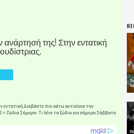
RE
ν ανάρτησή της! Στην εντατική
ουδίστριας.
Το
το
ην εντατική.Διαβάστε πιο κάτω αυτούσια την
:> Zώδια Σήμερα- Τι λένε τα ζώδια για σήμερα Σάββατο
Πα