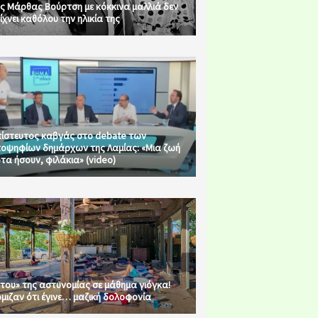
ς Μάρθας Βούρτση με κόκκινα μαλλιά δεν
ίχνει καθόλου την ηλικία της
ίστευτος καβγάς στο debate των
οψηφίων δημάρχων της Λαμίας: «Μια ζωή
τα ήσουν, φιλάκια» (video)
του» της αστυνομίας σε μάθημα γιόγκα!
μιζαν ότι έγινε… μαζική δολοφονία