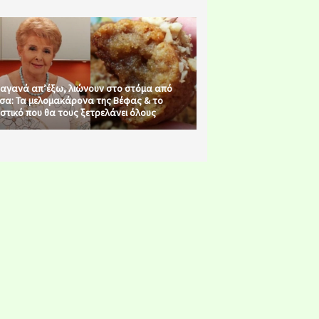
αγανά απ’έξω, λιώνουν στο στόμα από
σα: Τα μελομακάρονα της Βέφας & το
στικό που θα τους ξετρελάνει όλους