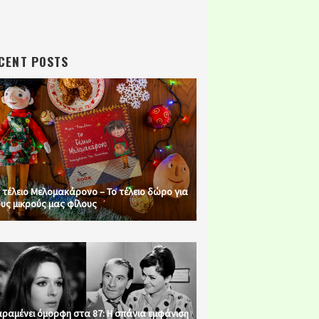
CENT POSTS
 τέλειο Μελομακάρονο – Το τέλειο δώρο για
υς μικρούς μας φίλους
ραμένει όμορφη στα 87: Η σπάνια εμφάνιση