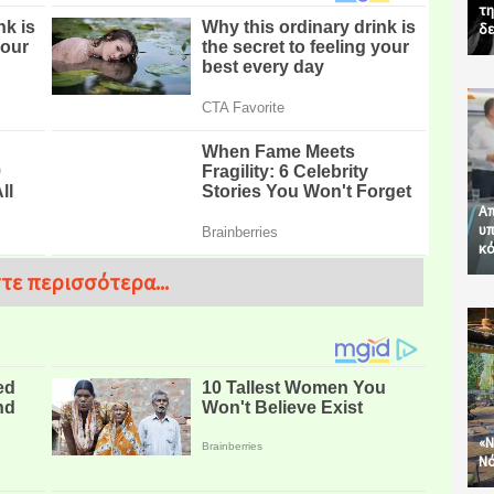
τη
δε
Απ
υπ
κό
τε περισσότερα...
«Ν
Νό