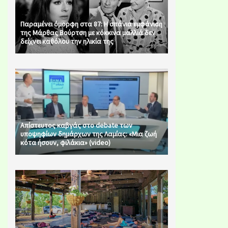
Παραμένει όμορφη στα 87: Η σπάνια εμφάνιση
της Μάρθας Βούρτση με κόκκινα μαλλιά δεν
δείχνει καθόλου την ηλικία της
Απίστευτος καβγάς στο debate των
υποψηφίων δημάρχων της Λαμίας: «Μια ζωή
κότα ήσουν, φιλάκια» (video)