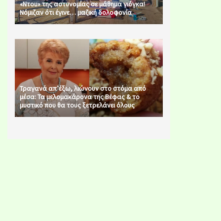
«Ντου» της αστυνομίας σε μάθημα γιόγκα!
Νόμιζαν ότι έγινε… μαζική δολοφονία
Τραγανά απ’έξω, λιώνουν στο στόμα από
μέσα: Τα μελομακάρονα της Βέφας & το
μυστικό που θα τους ξετρελάνει όλους