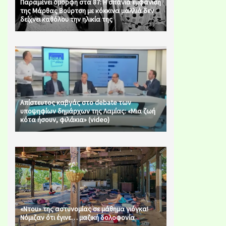
Παραμένει όμορφη στα 87: Η σπάνια εμφάνιση
της Μάρθας Βούρτση με κόκκινα μαλλιά δεν
δείχνει καθόλου την ηλικία της
Απίστευτος καβγάς στο debate των
υποψηφίων δημάρχων της Λαμίας: «Μια ζωή
κότα ήσουν, φιλάκια» (video)
«Ντου» της αστυνομίας σε μάθημα γιόγκα!
Νόμιζαν ότι έγινε… μαζική δολοφονία