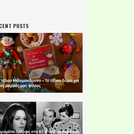
CENT POSTS
 τέλειο Μελομακάρονο – Το τέλειο δώρο για
υς μικρούς μας φίλους
ραμένει όμορφη στα 87: Η σπάνια εμφάνιση