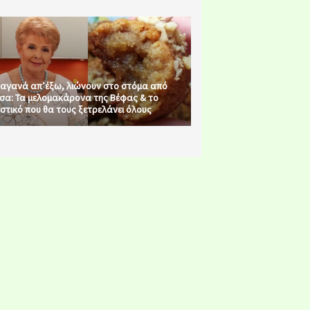
αγανά απ’έξω, λιώνουν στο στόμα από
σα: Τα μελομακάρονα της Βέφας & το
στικό που θα τους ξετρελάνει όλους