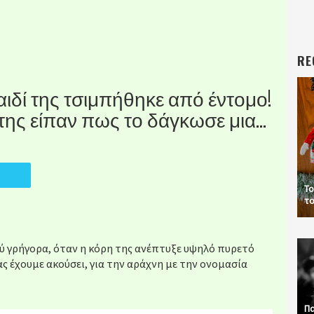
RE
ιδί της τσιμπήθηκε από έντομο!
 της είπαν πως το δάγκωσε μια…
Το
το
ύ γρήγορα, όταν η κόρη της ανέπτυξε υψηλό πυρετό
 έχουμε ακούσει, για την αράχνη με την ονομασία
Πα