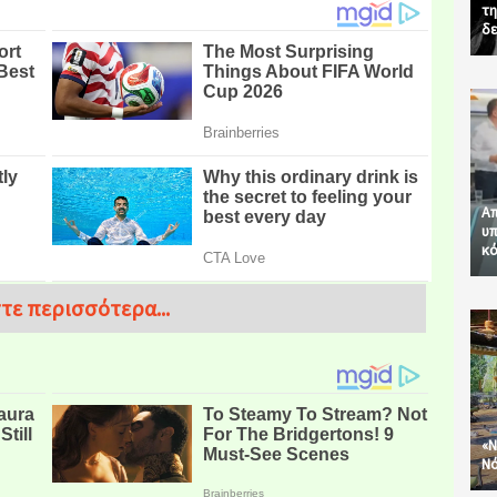
τη
δε
Απ
υπ
κό
τε περισσότερα...
«Ν
Νό