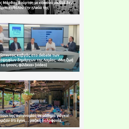
ς Μάρθας Βούρτση με κόκκινα μαλλιά δεν
ίχνει καθόλου την ηλικία της
ίστευτος καβγάς στο debate των
οψηφίων δημάρχων της Λαμίας: «Μια ζωή
τα ήσουν, φιλάκια» (video)
του» της αστυνομίας σε μάθημα γιόγκα!
μιζαν ότι έγινε… μαζική δολοφονία