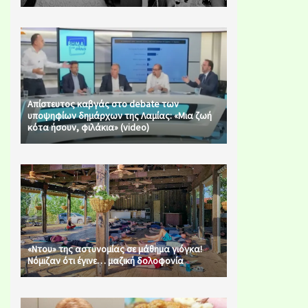
Απίστευτος καβγάς στο debate των
υποψηφίων δημάρχων της Λαμίας: «Μια ζωή
κότα ήσουν, φιλάκια» (video)
«Ντου» της αστυνομίας σε μάθημα γιόγκα!
Νόμιζαν ότι έγινε… μαζική δολοφονία