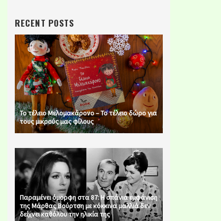
RECENT POSTS
Το τέλειο Μελομακάρονο – Το τέλειο δώρο για
τους μικρούς μας φίλους
Παραμένει όμορφη στα 87: Η σπάνια εμφάνιση
της Μάρθας Βούρτση με κόκκινα μαλλιά δεν
δείχνει καθόλου την ηλικία της