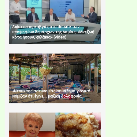
Απίστευτος καβγάς στο debate των
υποψηφίων δημάρχων της Λαμίας: «Μια ζωή
κότα ήσουν, φιλάκια» (video)
«Ντου» της αστυνομίας σε μάθημα γιόγκα!
Νόμιζαν ότι έγινε… μαζική δολοφονία