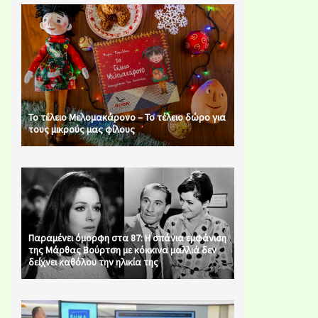
Το τέλειο Μελομακάρονο – Το τέλειο δώρο για
τους μικρούς μας φίλους
Παραμένει όμορφη στα 87: Η σπάνια εμφάνιση
της Μάρθας Βούρτση με κόκκινα μαλλιά δεν
δείχνει καθόλου την ηλικία της