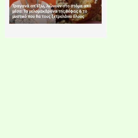
Τραγανά απ’έξω, λιώνουν στο στόμα από
μέσα: Τα μελομακάρονα της Βέφας & το
μυστικό που θα τους ξετρελάνει όλους