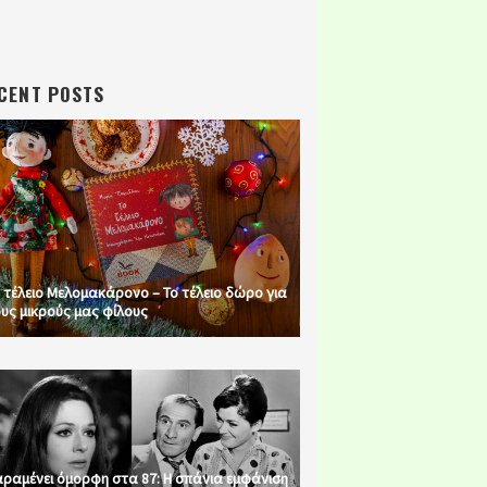
CENT POSTS
 τέλειο Μελομακάρονο – Το τέλειο δώρο για
υς μικρούς μας φίλους
ραμένει όμορφη στα 87: Η σπάνια εμφάνιση