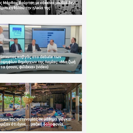
ς Μάρθας Βούρτση με κόκκινα μαλλιά δεν
ίχνει καθόλου την ηλικία της
ίστευτος καβγάς στο debate των
οψηφίων δημάρχων της Λαμίας: «Μια ζωή
τα ήσουν, φιλάκια» (video)
του» της αστυνομίας σε μάθημα γιόγκα!
μιζαν ότι έγινε… μαζική δολοφονία