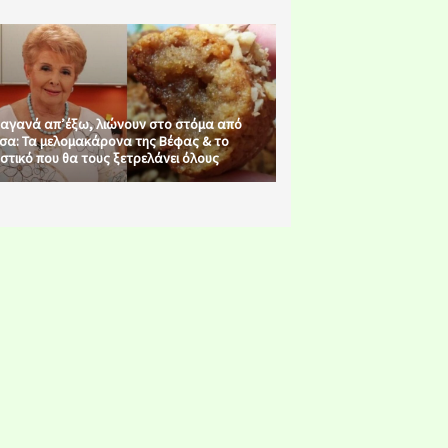
αγανά απ’έξω, λιώνουν στο στόμα από
σα: Τα μελομακάρονα της Βέφας & το
στικό που θα τους ξετρελάνει όλους