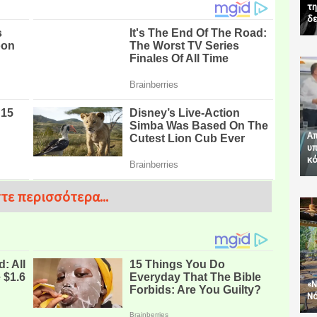
τη
δε
Απ
υπ
κό
τε περισσότερα...
«Ν
Νό