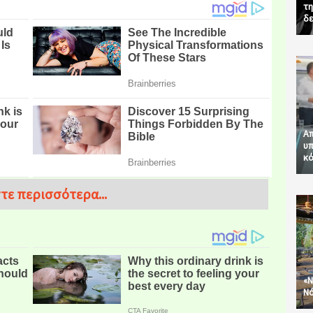
τη
δε
Απ
υπ
κό
τε περισσότερα...
«Ν
Νό