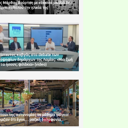
ς Μάρθας Βούρτση με κόκκινα μαλλιά δεν
ίχνει καθόλου την ηλικία της
ίστευτος καβγάς στο debate των
οψηφίων δημάρχων της Λαμίας: «Μια ζωή
τα ήσουν, φιλάκια» (video)
του» της αστυνομίας σε μάθημα γιόγκα!
μιζαν ότι έγινε… μαζική δολοφονία