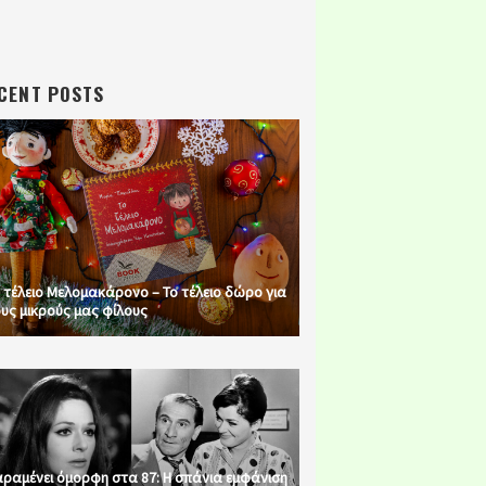
CENT POSTS
 τέλειο Μελομακάρονο – Το τέλειο δώρο για
υς μικρούς μας φίλους
ραμένει όμορφη στα 87: Η σπάνια εμφάνιση