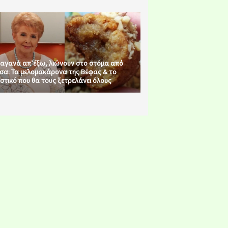
αγανά απ’έξω, λιώνουν στο στόμα από
σα: Τα μελομακάρονα της Βέφας & το
στικό που θα τους ξετρελάνει όλους