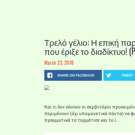
Τρελό γέλιο: Η επική πα
που έριξε το διαδίκτυο! (P
March 23, 2018
SHARE ON FACEBOOK
TWEET
Και τι δεν κάνουν οι σερβιτόροι προκειμ
περιμένουν (όχι υπομονετικά πάντα) να φ
πραγματικά το τερμάτισε και το i…