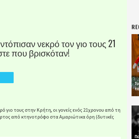
RE
τόπισαν νεκρό τον γιο τους 21
στε που βρισκόταν!
Το
το
ό γιο τους στην Κρήτη, οι γονείς ενός 21χρονου από τη
φυρτος από κτηνοτρόφο στα Αμαριώτικα όρη (δυτικές
Πα