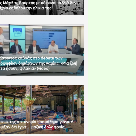
ς Μάρθας Βούρτση με κόκκινα μαλλιά δεν
ίχνει καθόλου την ηλικία της
ίστευτος καβγάς στο debate των
οψηφίων δημάρχων της Λαμίας: «Μια ζωή
τα ήσουν, φιλάκια» (video)
του» της αστυνομίας σε μάθημα γιόγκα!
μιζαν ότι έγινε… μαζική δολοφονία