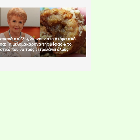
αγανά απ’έξω, λιώνουν στο στόμα από
σα: Τα μελομακάρονα της Βέφας & το
στικό που θα τους ξετρελάνει όλους