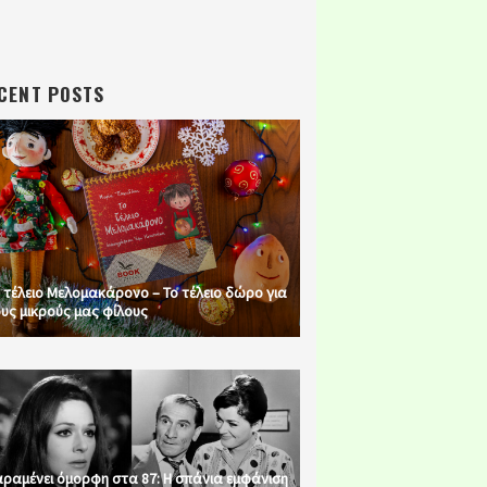
CENT POSTS
 τέλειο Μελομακάρονο – Το τέλειο δώρο για
υς μικρούς μας φίλους
ραμένει όμορφη στα 87: Η σπάνια εμφάνιση