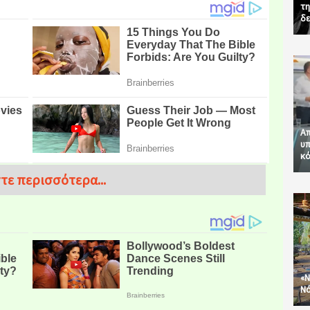
τη
δε
Απ
υπ
κό
τε περισσότερα...
«Ν
Νό