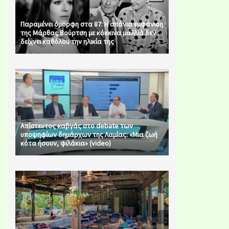
Παραμένει όμορφη στα 87: Η σπάνια εμφάνιση
της Μάρθας Βούρτση με κόκκινα μαλλιά δεν
δείχνει καθόλου την ηλικία της
Απίστευτος καβγάς στο debate των
υποψηφίων δημάρχων της Λαμίας: «Μια ζωή
κότα ήσουν, φιλάκια» (video)