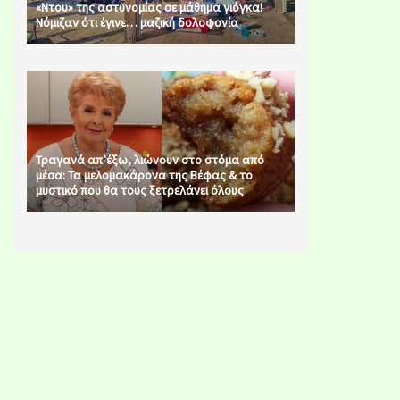
«Ντου» της αστυνομίας σε μάθημα γιόγκα!
Νόμιζαν ότι έγινε… μαζική δολοφονία
Τραγανά απ’έξω, λιώνουν στο στόμα από
μέσα: Τα μελομακάρονα της Βέφας & το
μυστικό που θα τους ξετρελάνει όλους