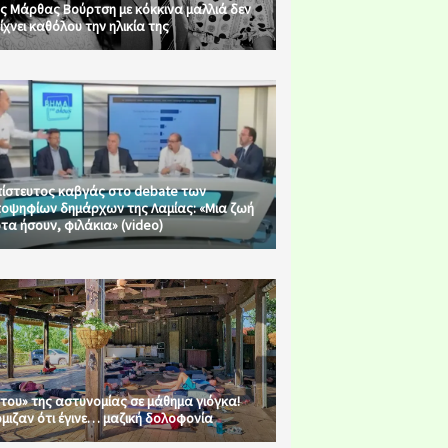
ς Μάρθας Βούρτση με κόκκινα μαλλιά δεν
ίχνει καθόλου την ηλικία της
ίστευτος καβγάς στο debate των
οψηφίων δημάρχων της Λαμίας: «Μια ζωή
τα ήσουν, φιλάκια» (video)
του» της αστυνομίας σε μάθημα γιόγκα!
μιζαν ότι έγινε… μαζική δολοφονία