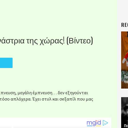
RE
νάστρια της χώρας! (Βίντεο)
Το
το
έμπνευση, μεγάλη έμπνευση… δεν εξηγούνται
τόσο απλόχερα. Έχει στυλ και σeξαπίλ που μας
Πα