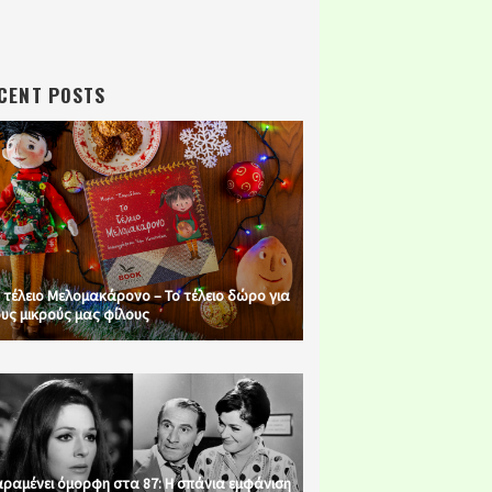
CENT POSTS
 τέλειο Μελομακάρονο – Το τέλειο δώρο για
υς μικρούς μας φίλους
ραμένει όμορφη στα 87: Η σπάνια εμφάνιση