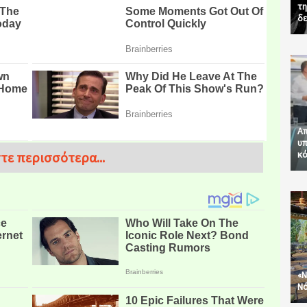
τη
δε
Απ
υπ
κό
τε περισσότερα...
«Ν
Νό