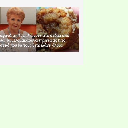
αγανά απ’έξω, λιώνουν στο στόμα από
σα: Τα μελομακάρονα της Βέφας & το
στικό που θα τους ξετρελάνει όλους