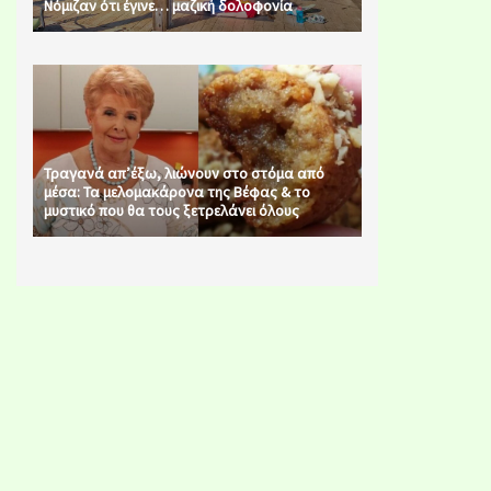
Νόμιζαν ότι έγινε… μαζική δολοφονία
Τραγανά απ’έξω, λιώνουν στο στόμα από
μέσα: Τα μελομακάρονα της Βέφας & το
μυστικό που θα τους ξετρελάνει όλους