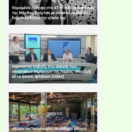
Παραμένει όμορφη στα 87: Η σπάνια εμφάνιση
της Μάρθας Βούρτση με κόκκινα μαλλιά δεν
δείχνει καθόλου την ηλικία της
Απίστευτος καβγάς στο debate των
υποψηφίων δημάρχων της Λαμίας: «Μια ζωή
κότα ήσουν, φιλάκια» (video)
«Ντου» της αστυνομίας σε μάθημα γιόγκα!