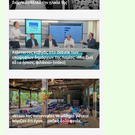
δείχνει καθόλου την ηλικία της
Απίστευτος καβγάς στο debate των
υποψηφίων δημάρχων της Λαμίας: «Μια ζωή
κότα ήσουν, φιλάκια» (video)
«Ντου» της αστυνομίας σε μάθημα γιόγκα!
Νόμιζαν ότι έγινε… μαζική δολοφονία