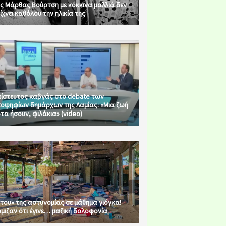
ς Μάρθας Βούρτση με κόκκινα μαλλιά δεν
ίχνει καθόλου την ηλικία της
ίστευτος καβγάς στο debate των
οψηφίων δημάρχων της Λαμίας: «Μια ζωή
τα ήσουν, φιλάκια» (video)
του» της αστυνομίας σε μάθημα γιόγκα!
μιζαν ότι έγινε… μαζική δολοφονία