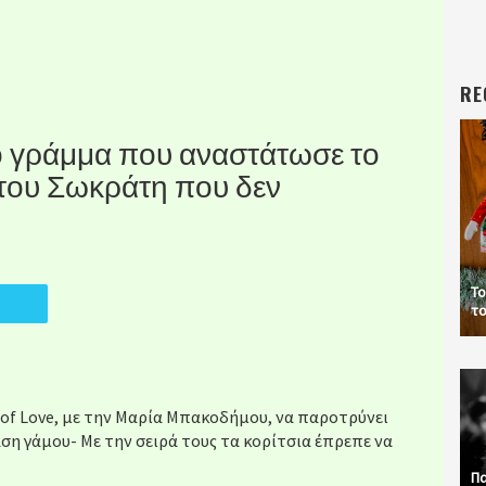
RE
ι το γράμμα που αναστάτωσε το
 του Σωκράτη που δεν
Το
το
 of Love, με την Μαρία Μπακοδήμου, να παροτρύνει
ση γάμου- Με την σειρά τους τα κορίτσια έπρεπε να
Πα