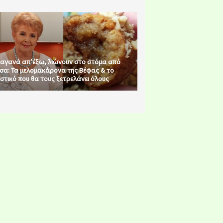
αγανά απ’έξω, λιώνουν στο στόμα από
σα: Τα μελομακάρονα της Βέφας & το
στικό που θα τους ξετρελάνει όλους