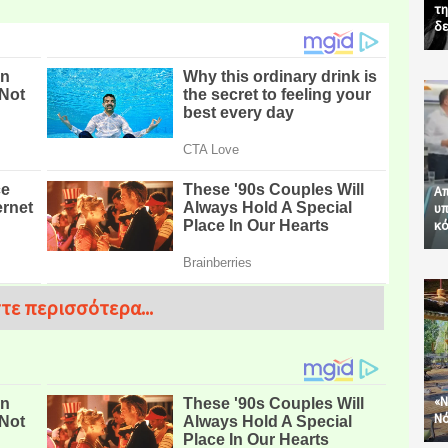
τη
δε
Απ
υπ
κό
τε περισσότερα...
«Ν
Νό