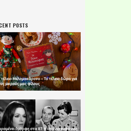
CENT POSTS
 τέλειο Μελομακάρονο – Το τέλειο δώρο για
υς μικρούς μας φίλους
ραμένει όμορφη στα 87: Η σπάνια εμφάνιση