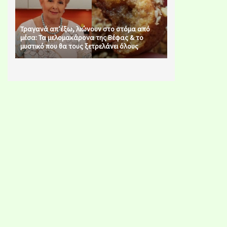
Τραγανά απ’έξω, λιώνουν στο στόμα από
μέσα: Τα μελομακάρονα της Βέφας & το
μυστικό που θα τους ξετρελάνει όλους