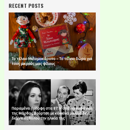
RECENT POSTS
Το τέλειο Μελομακάρονο – Το τέλειο δώρο για
τους μικρούς μας φίλους
Παραμένει όμορφη στα 87: Η σπάνια εμφάνιση
της Μάρθας Βούρτση με κόκκινα μαλλιά δεν
δείχνει καθόλου την ηλικία της