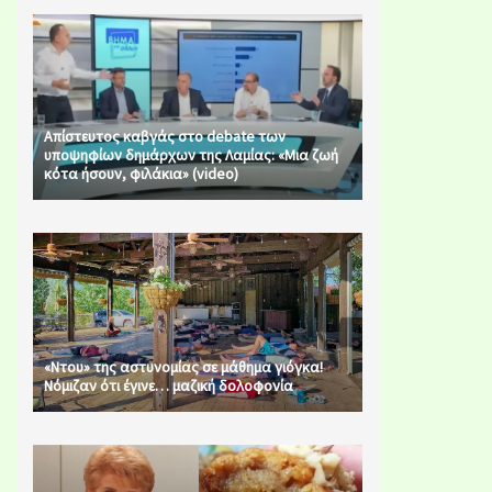
Απίστευτος καβγάς στο debate των
υποψηφίων δημάρχων της Λαμίας: «Μια ζωή
κότα ήσουν, φιλάκια» (video)
«Ντου» της αστυνομίας σε μάθημα γιόγκα!
Νόμιζαν ότι έγινε… μαζική δολοφονία