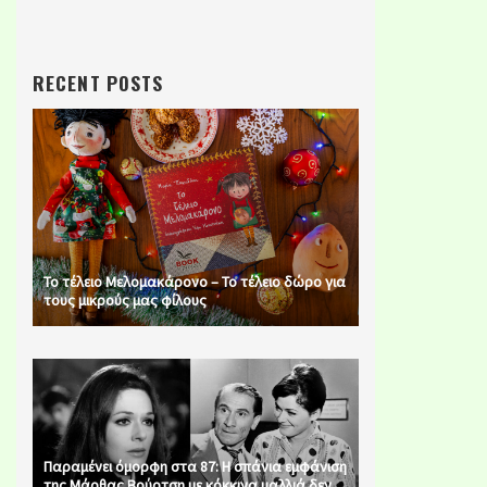
RECENT POSTS
Το τέλειο Μελομακάρονο – Το τέλειο δώρο για
τους μικρούς μας φίλους
Παραμένει όμορφη στα 87: Η σπάνια εμφάνιση
της Μάρθας Βούρτση με κόκκινα μαλλιά δεν