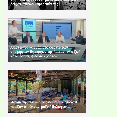
δείχνει καθόλου την ηλικία της
Απίστευτος καβγάς στο debate των
υποψηφίων δημάρχων της Λαμίας: «Μια ζωή
κότα ήσουν, φιλάκια» (video)
«Ντου» της αστυνομίας σε μάθημα γιόγκα!
Νόμιζαν ότι έγινε… μαζική δολοφονία