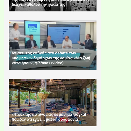
δείχνει καθόλου την ηλικία της
Απίστευτος καβγάς στο debate των
υποψηφίων δημάρχων της Λαμίας: «Μια ζωή
κότα ήσουν, φιλάκια» (video)
«Ντου» της αστυνομίας σε μάθημα γιόγκα!
Νόμιζαν ότι έγινε… μαζική δολοφονία