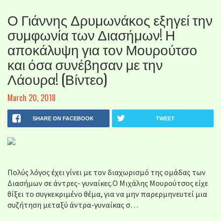
Ο Γιάννης Δρυμωνάκος εξηγεί την
συμφωνία των Διασήμων! Η
αποκάλυψη για τον Μουρούτσο
και όσα συνέβησαν με την
Λάουρα! (Βίντεο)
March 20, 2018
SHARE ON FACEBOOK
TWEET
Πολύς λόγος έχει γίνει με τον διαχωρισμό της ομάδας των
Διασήμων σε άντρες- γυναίκες.Ο Μιχάλης Μουρούτσος είχε
θίξει το συγκεκριμένο θέμα, για να μην παρερμηνευτεί μια
συζήτηση μεταξύ άντρα-γυναίκας σ…