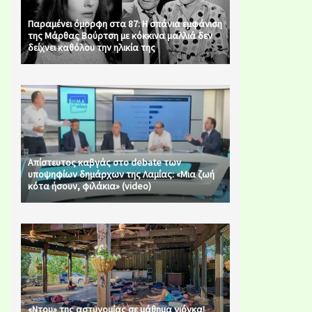
Παραμένει όμορφη στα 87: Η σπάνια εμφάνιση
της Μάρθας Βούρτση με κόκκινα μαλλιά δεν
δείχνει καθόλου την ηλικία της
Απίστευτος καβγάς στο debate των
υποψηφίων δημάρχων της Λαμίας: «Μια ζωή
κότα ήσουν, φιλάκια» (video)
«Ντου» της αστυνομίας σε μάθημα γιόγκα!