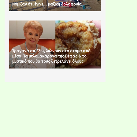
Νόμιζαν ότι έγινε… μαζική δολοφονία
Τραγανά απ’έξω, λιώνουν στο στόμα από
μέσα: Τα μελομακάρονα της Βέφας & το
μυστικό που θα τους ξετρελάνει όλους