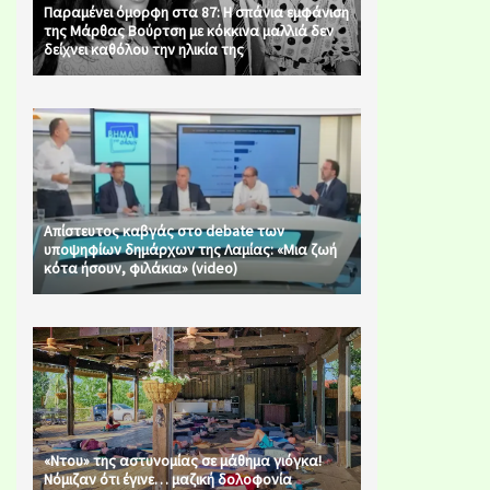
Παραμένει όμορφη στα 87: Η σπάνια εμφάνιση
της Μάρθας Βούρτση με κόκκινα μαλλιά δεν
δείχνει καθόλου την ηλικία της
Απίστευτος καβγάς στο debate των
υποψηφίων δημάρχων της Λαμίας: «Μια ζωή
κότα ήσουν, φιλάκια» (video)
«Ντου» της αστυνομίας σε μάθημα γιόγκα!
Νόμιζαν ότι έγινε… μαζική δολοφονία