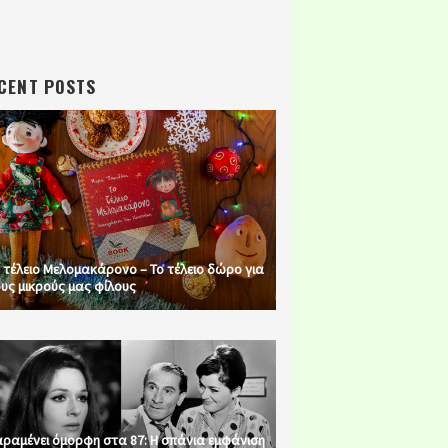
CENT POSTS
 τέλειο Μελομακάρονο – Το τέλειο δώρο για
υς μικρούς μας φίλους
ραμένει όμορφη στα 87: Η σπάνια εμφάνιση