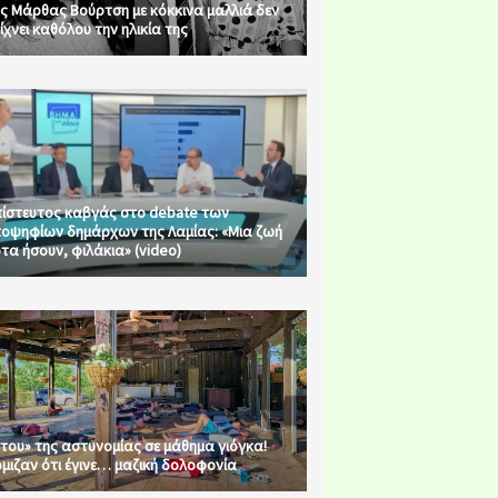
ς Μάρθας Βούρτση με κόκκινα μαλλιά δεν
ίχνει καθόλου την ηλικία της
ίστευτος καβγάς στο debate των
οψηφίων δημάρχων της Λαμίας: «Μια ζωή
τα ήσουν, φιλάκια» (video)
του» της αστυνομίας σε μάθημα γιόγκα!
μιζαν ότι έγινε… μαζική δολοφονία