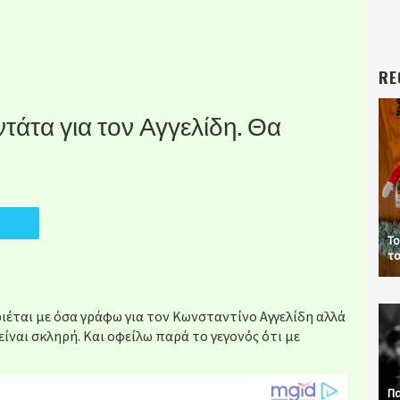
RE
τάτα για τον Αγγελίδη. Θα
Το
το
έται με όσα γράφω για τον Κωνσταντίνο Αγγελίδη αλλά
είναι σκληρή. Και οφείλω παρά το γεγονός ότι με
Πα