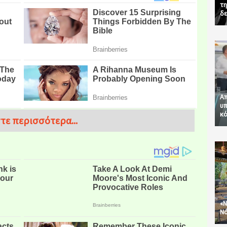
τη
δε
Απ
υπ
κό
τε περισσότερα...
«Ν
Νό