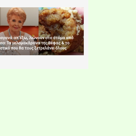
αγανά απ’έξω, λιώνουν στο στόμα από
σα: Τα μελομακάρονα της Βέφας & το
στικό που θα τους ξετρελάνει όλους