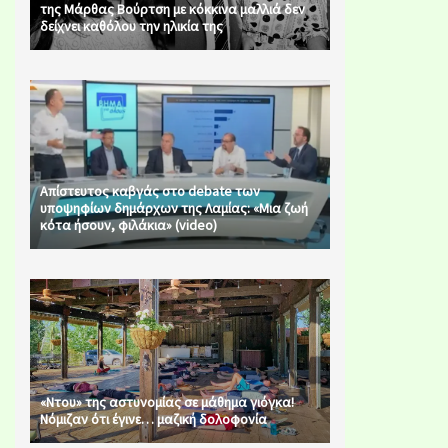
της Μάρθας Βούρτση με κόκκινα μαλλιά δεν
δείχνει καθόλου την ηλικία της
Απίστευτος καβγάς στο debate των
υποψηφίων δημάρχων της Λαμίας: «Μια ζωή
κότα ήσουν, φιλάκια» (video)
«Ντου» της αστυνομίας σε μάθημα γιόγκα!
Νόμιζαν ότι έγινε… μαζική δολοφονία