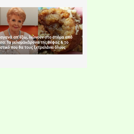
αγανά απ’έξω, λιώνουν στο στόμα από
σα: Τα μελομακάρονα της Βέφας & το
στικό που θα τους ξετρελάνει όλους