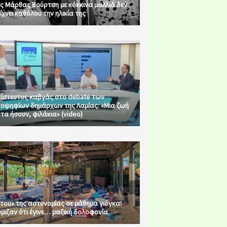
ς Μάρθας Βούρτση με κόκκινα μαλλιά δεν
ίχνει καθόλου την ηλικία της
ίστευτος καβγάς στο debate των
οψηφίων δημάρχων της Λαμίας: «Μια ζωή
τα ήσουν, φιλάκια» (video)
του» της αστυνομίας σε μάθημα γιόγκα!
μιζαν ότι έγινε… μαζική δολοφονία