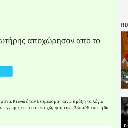
RE
ο Σωτήρης αποχώρησαν απο το
Το
το
νόματα. Κι εγώ όταν δεσμεύομαι κάνω πράξη τα λόγια
ου… γνωρίζατε ότι η αποχώρηση την εβδομάδα αυτή θα
Πα