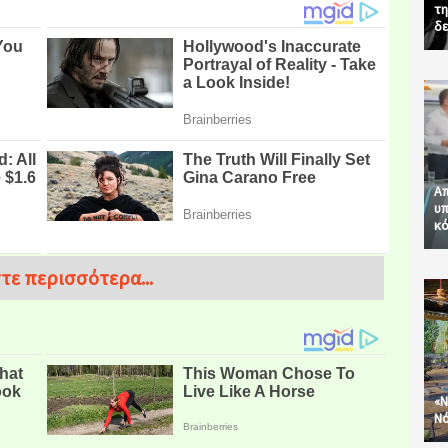
τη
δε
Απ
υπ
κό
τε περισσότερα...
«Ν
Νό