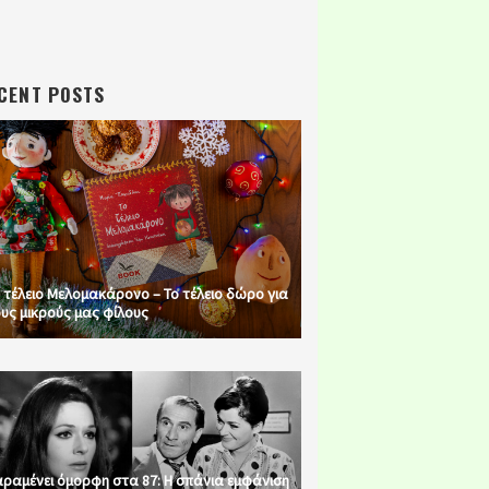
CENT POSTS
 τέλειο Μελομακάρονο – Το τέλειο δώρο για
υς μικρούς μας φίλους
ραμένει όμορφη στα 87: Η σπάνια εμφάνιση