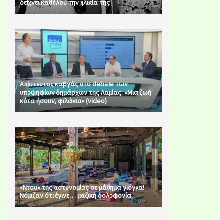
δείχνει καθόλου την ηλικία της
Απίστευτος καβγάς στο debate των
υποψηφίων δημάρχων της Λαμίας: «Μια ζωή
κότα ήσουν, φιλάκια» (video)
«Ντου» της αστυνομίας σε μάθημα γιόγκα!
Νόμιζαν ότι έγινε… μαζική δολοφονία