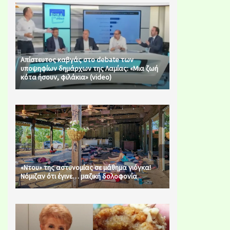
Απίστευτος καβγάς στο debate των
υποψηφίων δημάρχων της Λαμίας: «Μια ζωή
κότα ήσουν, φιλάκια» (video)
«Ντου» της αστυνομίας σε μάθημα γιόγκα!
Νόμιζαν ότι έγινε… μαζική δολοφονία