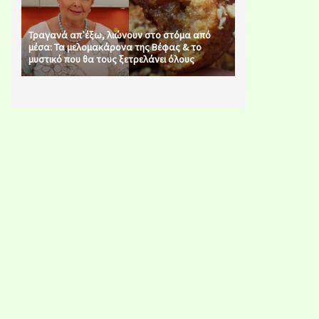
Τραγανά απ’έξω, λιώνουν στο στόμα από
μέσα: Τα μελομακάρονα της Βέφας & το
μυστικό που θα τους ξετρελάνει όλους