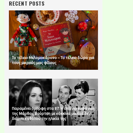
RECENT POSTS
Το τέλειο Μελομακάρονο – Το τέλειο δώρο για
τους μικρούς μας φίλους
Παραμένει όμορφη στα 87: Η σπάνια εμφάνιση
της Μάρθας Βούρτση με κόκκινα μαλλιά δεν
δείχνει καθόλου την ηλικία της