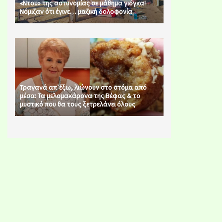
«Ντου» της αστυνομίας σε μάθημα γιόγκα!
Νόμιζαν ότι έγινε… μαζική δολοφονία
Τραγανά απ’έξω, λιώνουν στο στόμα από
μέσα: Τα μελομακάρονα της Βέφας & το
μυστικό που θα τους ξετρελάνει όλους