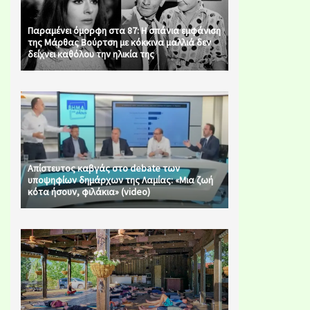
Παραμένει όμορφη στα 87: Η σπάνια εμφάνιση
της Μάρθας Βούρτση με κόκκινα μαλλιά δεν
δείχνει καθόλου την ηλικία της
Απίστευτος καβγάς στο debate των
υποψηφίων δημάρχων της Λαμίας: «Μια ζωή
κότα ήσουν, φιλάκια» (video)