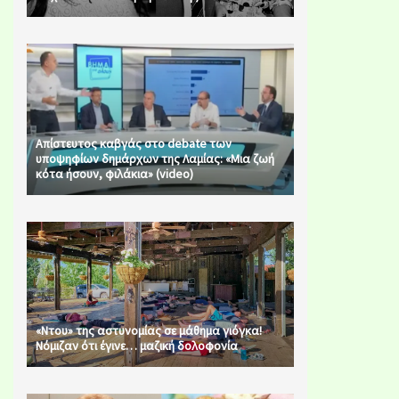
Απίστευτος καβγάς στο debate των
υποψηφίων δημάρχων της Λαμίας: «Μια ζωή
κότα ήσουν, φιλάκια» (video)
«Ντου» της αστυνομίας σε μάθημα γιόγκα!
Νόμιζαν ότι έγινε… μαζική δολοφονία