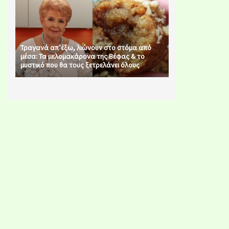
Τραγανά απ’έξω, λιώνουν στο στόμα από
μέσα: Τα μελομακάρονα της Βέφας & το
μυστικό που θα τους ξετρελάνει όλους