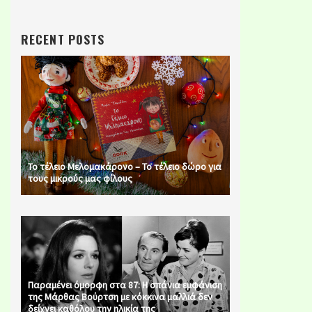
RECENT POSTS
Το τέλειο Μελομακάρονο – Το τέλειο δώρο για
τους μικρούς μας φίλους
Παραμένει όμορφη στα 87: Η σπάνια εμφάνιση
της Μάρθας Βούρτση με κόκκινα μαλλιά δεν
δείχνει καθόλου την ηλικία της