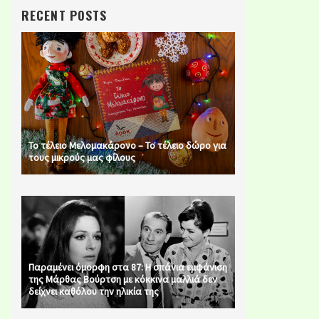
RECENT POSTS
Το τέλειο Μελομακάρονο – Το τέλειο δώρο για
τους μικρούς μας φίλους
Παραμένει όμορφη στα 87: Η σπάνια εμφάνιση
της Μάρθας Βούρτση με κόκκινα μαλλιά δεν
δείχνει καθόλου την ηλικία της