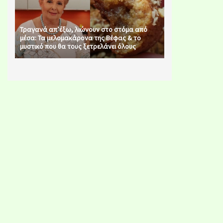
Τραγανά απ’έξω, λιώνουν στο στόμα από
μέσα: Τα μελομακάρονα της Βέφας & το
μυστικό που θα τους ξετρελάνει όλους