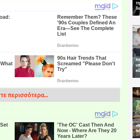
τη
δε
Απ
υπ
κό
τε περισσότερα...
«Ν
Νό