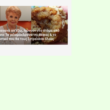
αγανά απ’έξω, λιώνουν στο στόμα από
σα: Τα μελομακάρονα της Βέφας & το
στικό που θα τους ξετρελάνει όλους