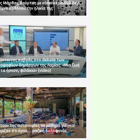
ς Μάρθας Βούρτση με κόκκινα μαλλιά δεν
ίχνει καθόλου την ηλικία της
ίστευτος καβγάς στο debate των
οψηφίων δημάρχων της Λαμίας: «Μια ζωή
τα ήσουν, φιλάκια» (video)
του» της αστυνομίας σε μάθημα γιόγκα!
μιζαν ότι έγινε… μαζική δολοφονία