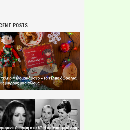
CENT POSTS
 τέλειο Μελομακάρονο – Το τέλειο δώρο για
υς μικρούς μας φίλους
ραμένει όμορφη στα 87: Η σπάνια εμφάνιση