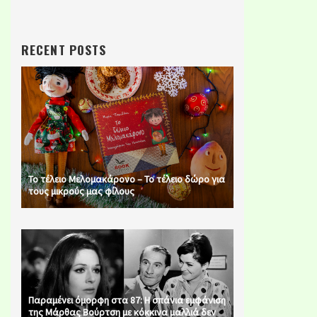
RECENT POSTS
Το τέλειο Μελομακάρονο – Το τέλειο δώρο για
τους μικρούς μας φίλους
Παραμένει όμορφη στα 87: Η σπάνια εμφάνιση
της Μάρθας Βούρτση με κόκκινα μαλλιά δεν