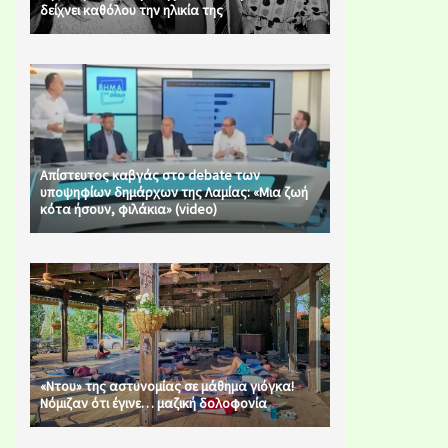
δείχνει καθόλου την ηλικία της
Απίστευτος καβγάς στο debate των
υποψηφίων δημάρχων της Λαμίας: «Μια ζωή
κότα ήσουν, φιλάκια» (video)
«Ντου» της αστυνομίας σε μάθημα γιόγκα!
Νόμιζαν ότι έγινε… μαζική δολοφονία