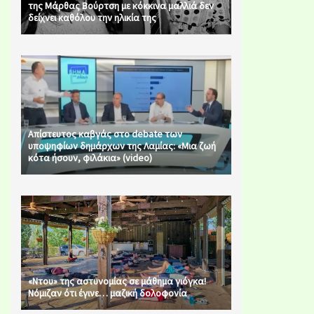
της Μάρθας Βούρτση με κόκκινα μαλλιά δεν
δείχνει καθόλου την ηλικία της
Απίστευτος καβγάς στο debate των
υποψηφίων δημάρχων της Λαμίας: «Μια ζωή
κότα ήσουν, φιλάκια» (video)
«Ντου» της αστυνομίας σε μάθημα γιόγκα!
Νόμιζαν ότι έγινε… μαζική δολοφονία